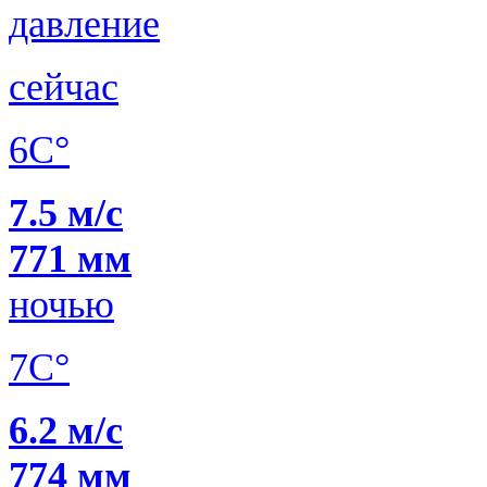
давление
сейчас
6C°
7.5 м/с
771 мм
ночью
7C°
6.2 м/с
774 мм