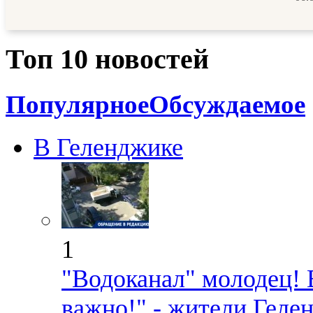
Топ 10 новостей
Популярное
Обсуждаемое
В Геленджике
1
"Водоканал" молодец! 
важно!" - жители Геле