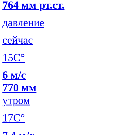
764 мм рт.ст.
давление
сейчас
15C°
6 м/с
770 мм
утром
17C°