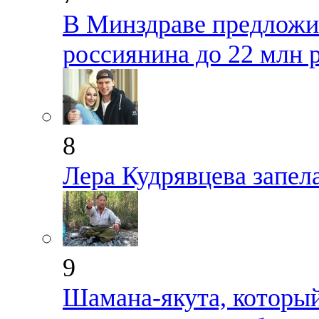
В Минздраве предложил
россиянина до 22 млн 
8
Лера Кудрявцева запел
9
Шамана-якута, который