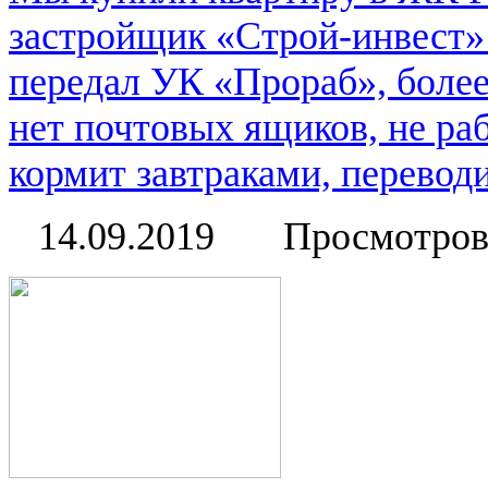
застройщик «Строй-инвест» 
передал УК «Прораб», более
нет почтовых ящиков, не ра
кормит завтраками, переводи
14.09.2019
Просмотров