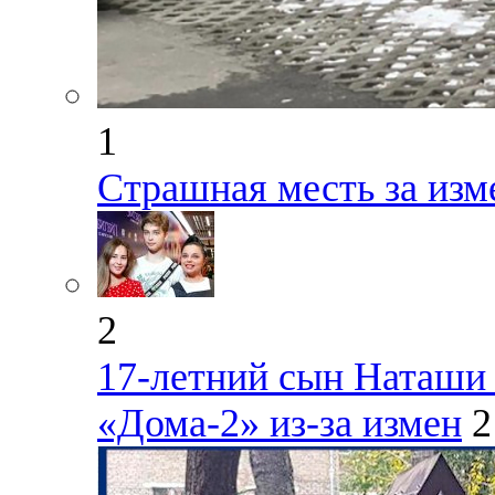
1
Страшная месть за изм
2
17-летний сын Наташи 
«Дома-2» из-за измен
2