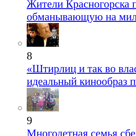
Жители Красногорска 
обманывающую на мил
8
«Штирлиц и так во вла
идеальный кинообраз п
9
Многодетная семья сбе