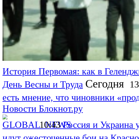
История Первомая: как в Гелендж
Сегодня
День Весны и Труда
13
есть мнение, что чиновники «прод
Новости Блокнот.ру
10:43
Россия и Украина 
идут ожесточенные бои на Красн