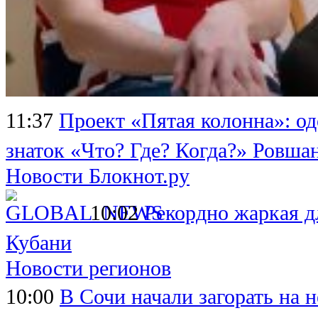
11:37
Проект «Пятая колонна»: о
знаток «Что? Где? Когда?» Ровша
Новости Блокнот.ру
10:02
Рекордно жаркая д
Кубани
Новости регионов
10:00
В Сочи начали загорать на 