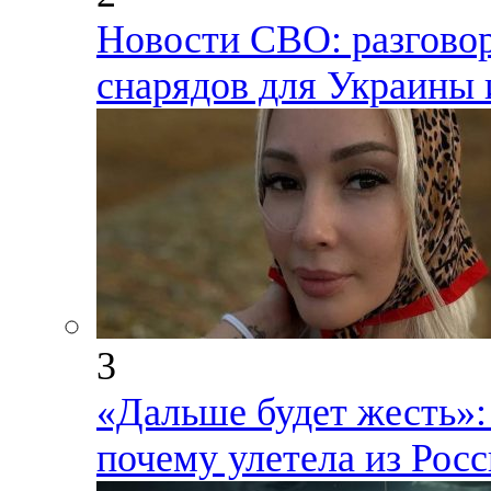
Новости СВО: разговор
снарядов для Украины 
3
«Дальше будет жесть»:
почему улетела из Рос