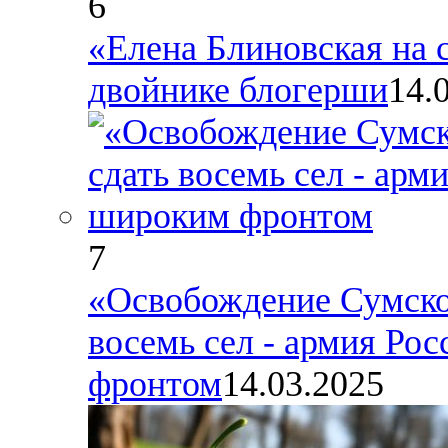
6
«Елена Блиновская на с
двойнике блогерши
14.
7
«Освобождение Сумской
восемь сел - армия Ро
фронтом
14.03.2025