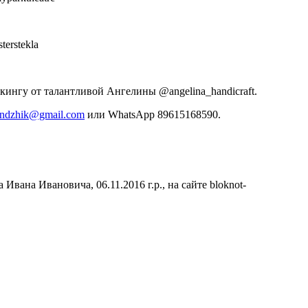
erstekla
ингу от талантливой Ангелины @angelina_handicraft.
lendzhik@gmail.com
или WhatsApp 89615168590.
вана Ивановича, 06.11.2016 г.р., на сайте bloknot-