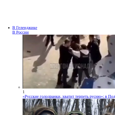
В Геленджике
В России
1
«Русские голодранки, хватит терпеть русню»: в П