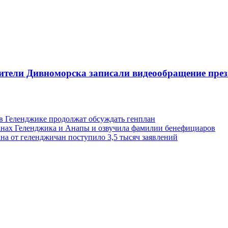
ители Дивноморска записали видеообращение през
 в Геленджике продолжат обсуждать генплан
анах Геленджика и Анапы и озвучила фамилии бенефициаров
на от геленджичан поступило 3,5 тысяч заявлений