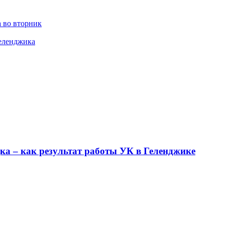
 во вторник
Геленджика
ка – как результат работы УК в Геленджике