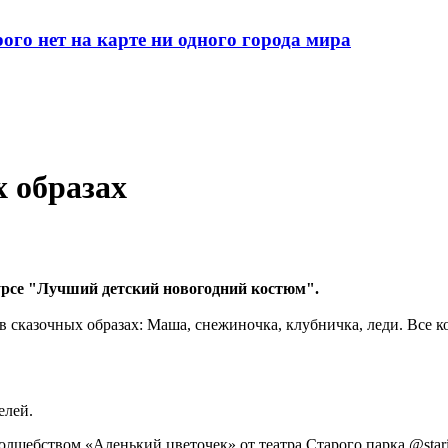
рого нет на карте ни одного города мира
 образах
урсе "Лучший детский новогодний костюм".
 в сказочных образах: Маша, снежиночка, клубничка, леди. Все
елей.
лшебством «Аленький цветочек» от театра Старого парка @stariy