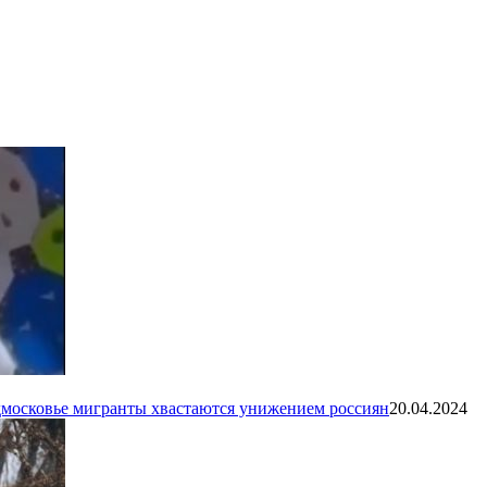
одмосковье мигранты хвастаются унижением россиян
20.04.2024