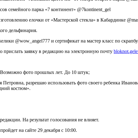
асов семейного парка «7 континент» @7kontinent_gel
изготовлению елочки от «Мастерской стекла» в Кабардинке @mast
кого дельфинария.
елики @wow_angel777 и сертификат на мастер класс по скрапбук
имо прислать заявку в редакцию на электронную почту
bloknot.ge
Возможно фото прошлых лет. До 10 штук;
 Петровна, разрешаю использовать фото своего ребенка Иванова И
одний костюм».
редакции. На результат голосования не влияет.
пройдет на сайте 29 декабря с 10:00.