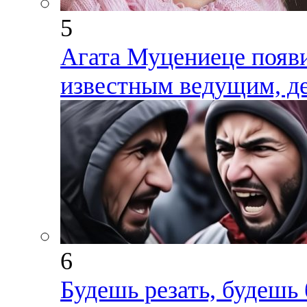
5
Агата Муцениеце появ
известным ведущим, де
6
Будешь резать, будешь 