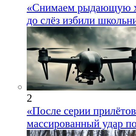
«Снимаем рыдающую ха
до слёз избили школьни
2
«После серии прилёто
массированный удар по