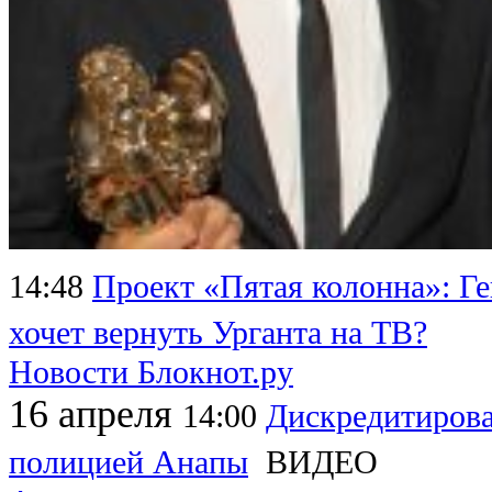
14:48
Проект «Пятая колонна»: Г
хочет вернуть Урганта на ТВ?
Новости Блокнот.ру
16 апреля
14:00
Дискредитиров
полицией Анапы
ВИДЕО