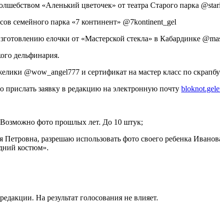
лшебством «Аленький цветочек» от театра Старого парка @stariy
асов семейного парка «7 континент» @7kontinent_gel
изготовлению елочки от «Мастерской стекла» в Кабардинке @mast
кого дельфинария.
елики @wow_angel777 и сертификат на мастер класс по скрапбук
имо прислать заявку в редакцию на электронную почту
bloknot.ge
Возможно фото прошлых лет. До 10 штук;
 Петровна, разрешаю использовать фото своего ребенка Иванова И
одний костюм».
редакции. На результат голосования не влияет.