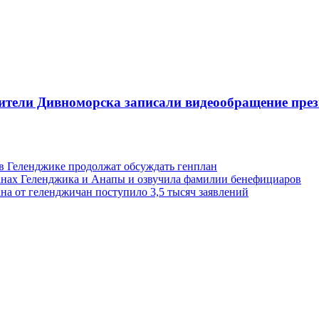
ители Дивноморска записали видеообращение през
 в Геленджике продолжат обсуждать генплан
анах Геленджика и Анапы и озвучила фамилии бенефициаров
на от геленджичан поступило 3,5 тысяч заявлений