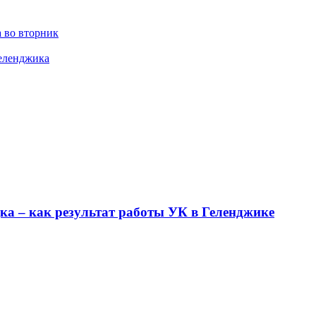
 во вторник
Геленджика
ка – как результат работы УК в Геленджике