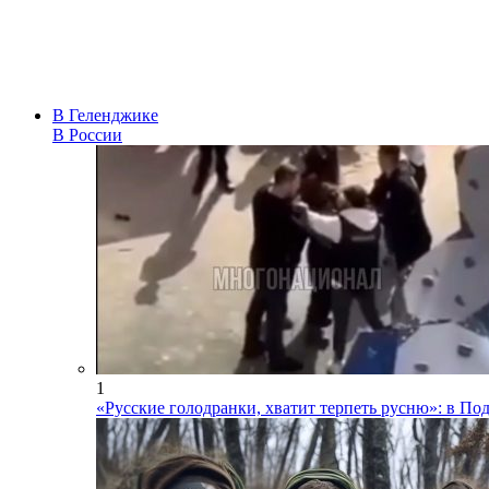
В Геленджике
В России
1
«Русские голодранки, хватит терпеть русню»: в П