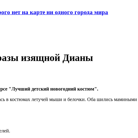
рого нет на карте ни одного города мира
бразы изящной Дианы
урсе "Лучший детский новогодний костюм".
лась в костюмах летучей мыши и белочки. Оба шились мамиными 
елей.