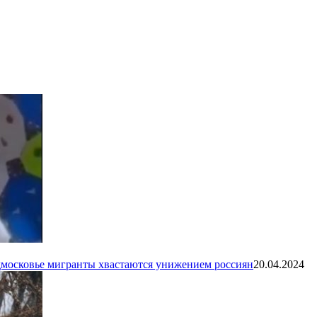
одмосковье мигранты хвастаются унижением россиян
20.04.2024