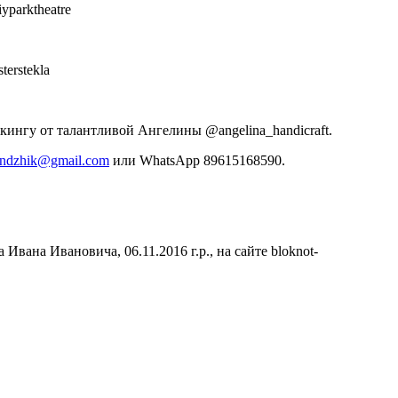
parktheatre
erstekla
ингу от талантливой Ангелины @angelina_handicraft.
lendzhik@gmail.com
или WhatsApp 89615168590.
вана Ивановича, 06.11.2016 г.р., на сайте bloknot-