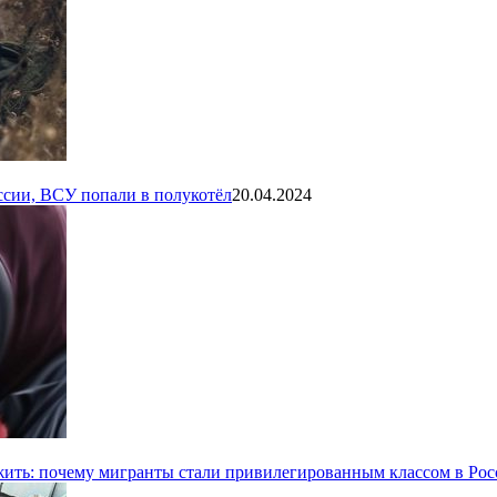
ссии, ВСУ попали в полукотёл
20.04.2024
ь жить: почему мигранты стали привилегированным классом в Ро