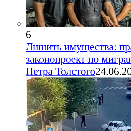
6
Лишить имущества: пр
законопроект по мигра
Петра Толстого
24.06.2