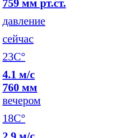
759 мм рт.ст.
давление
сейчас
23C°
4.1 м/с
760 мм
вечером
18C°
2.9 м/с