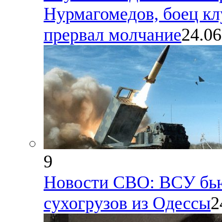
Нурмагомедов, боец кл
прервал молчание
24.06
9
Новости СВО: ВСУ бь
сухогрузов из Одессы
2