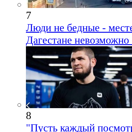
7
Люди не бедные - месте
Дагестане невозможно 
8
"Пусть каждый посмотр