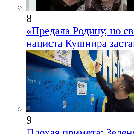
8
«Предала Родину, но св
нациста Кушнира заста
9
Плохая примета: Зелен