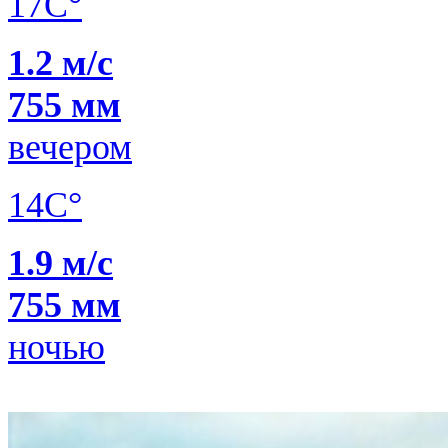
17C°
1.2 м/с
755 мм
вечером
14C°
1.9 м/с
755 мм
ночью