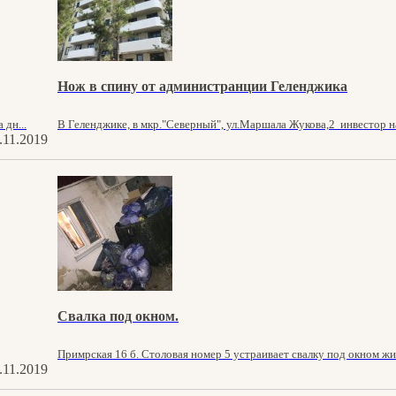
Нож в спину от администранции Геленджика
 дн...
В Геленджике, в мкр."Северный", ул.Маршала Жукова,2 инвестор на
.11.2019
Свалка под окном.
Примрская 16 б. Столовая номер 5 устраивает свалку под окном жило
.11.2019