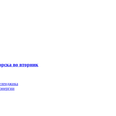
орска во вторник
Геленджика
оэнергии