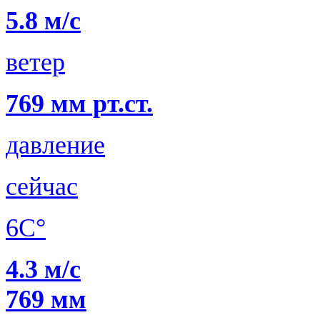
5.8 м/с
ветер
769 мм рт.ст.
давление
сейчас
6C°
4.3 м/с
769 мм