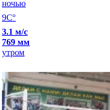
ночью
9C°
3.1 м/с
769 мм
утром