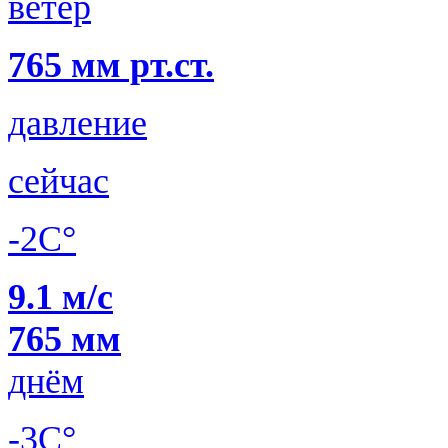
ветер
765 мм рт.ст.
давление
сейчас
-2C°
9.1 м/с
765 мм
днём
-3C°