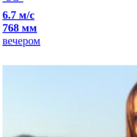
6.7 м/с
768 мм
вечером