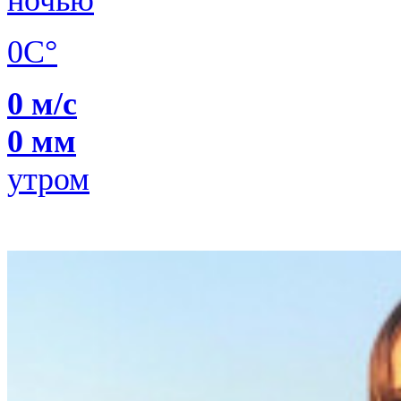
0C°
0 м/с
0 мм
утром