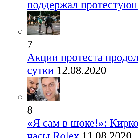
поддержал протестующ
7
Акции протеста продо
сутки
12.08.2020
8
«Я сам в шоке!»: Кирк
часы Rolex
11.08.2020