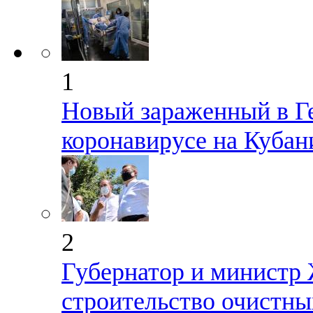
1
Новый зараженный в Г
коронавирусе на Кубан
2
Губернатор и министр
строительство очистны