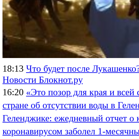
18:13
Что будет после Лукашенко
Новости Блокнот.ру
16:20
«Это позор для края и всей 
стране об отсутствии воды в Геле
Геленджике: ежедневный отчет о 
коронавирусом заболел 1-месячн