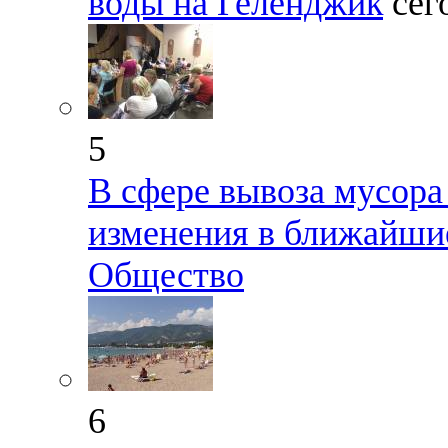
воды на Геленджик
сег
5
В сфере вывоза мусора
изменения в ближайшие
Общество
6