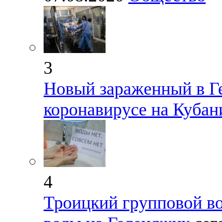
3
Новый зараженный в Г
коронавирусе на Кубан
4
Троицкий групповой во