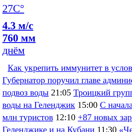
27C°
4.3 м/с
760 мм
днём
Как укрепить иммунитет в усло
Губернатор поручил главе админи
подвоз воды
21:05
Троицкий групп
воды на Геленджик
15:00
С начал
млн туристов
12:10
+87 новых зар
Геленджике и на Кубани
11:30
«Че