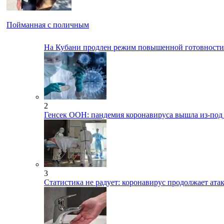
Пойманная с поличным
На Кубани продлен режим повышенной готовност
2
Генсек ООН: пандемия коронавируса вышла из-под
3
Статистика не радует: коронавирус продолжает ата