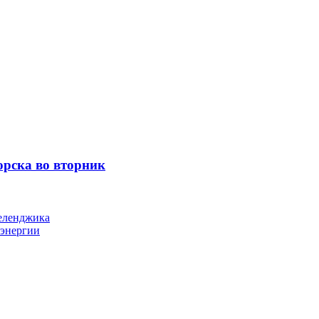
орска во вторник
Геленджика
оэнергии