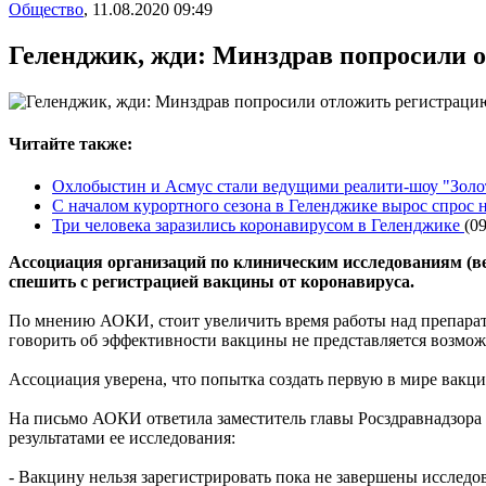
Общество
,
11.08.2020 09:49
Геленджик, жди: Минздрав попросили 
Читайте также:
Охлобыстин и Асмус стали ведущими реалити-шоу "Золо
С началом курортного сезона в Геленджике вырос спрос 
Три человека заразились коронавирусом в Геленджике
(0
Ассоциация организаций по клиническим исследованиям (в
спешить с регистрацией вакцины от коронавируса.
По мнению АОКИ, стоит увеличить время работы над препаратом
говорить об эффективности вакцины не представляется возмо
Ассоциация уверена, что попытка создать первую в мире вакц
На письмо АОКИ ответила заместитель главы Росздравнадзора 
результатами ее исследования:
- Вакцину нельзя зарегистрировать пока не завершены исследова