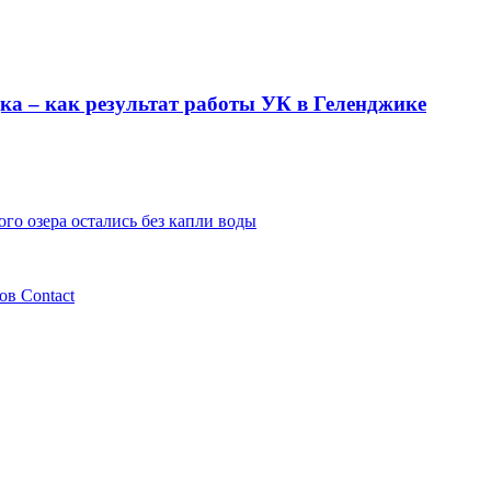
ка – как результат работы УК в Геленджике
го озера остались без капли воды
ов Contaсt