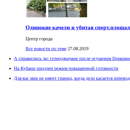
Одинокие качели и убитая спорт.площад
Центр города
Все новости по теме
27.08.2019
А справились ли: геленджичане после осушения Церковно
На Кубани продлен режим повышенной готовности
Для вас мир не имеет границ, когда дело касается перевод