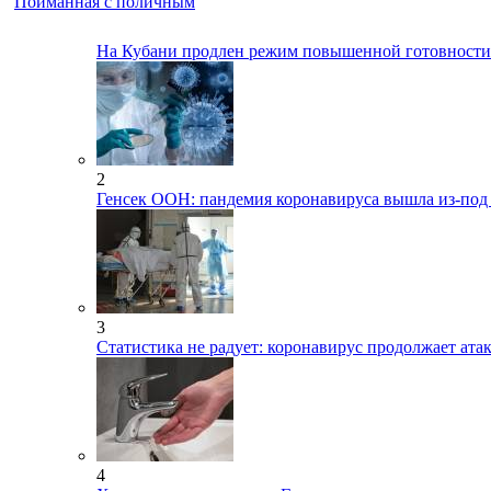
Пойманная с поличным
На Кубани продлен режим повышенной готовност
2
Генсек ООН: пандемия коронавируса вышла из-под
3
Статистика не радует: коронавирус продолжает ата
4