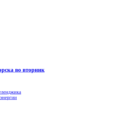
орска во вторник
Геленджика
оэнергии