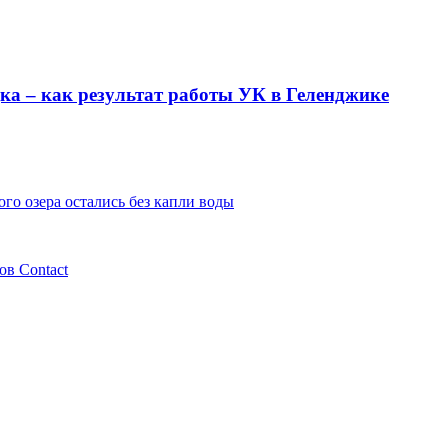
ка – как результат работы УК в Геленджике
го озера остались без капли воды
ов Contaсt