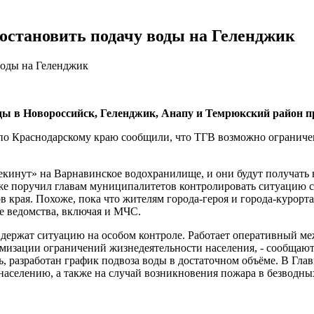
остановить подачу воды на Геленджик
воды в Новороссийск, Геленджик, Анапу и Темрюкский район 
С по Краснодарскому краю сообщили, что ТГВ возможно ограни
екинут» на Варнавинское водохранилище, и они будут получать 
же поручил главам муниципалитетов контролировать ситуацию с
в края. Похоже, пока что жителям города-героя и города-курорт
е ведомства, включая и МЧС.
 держат ситуацию на особом контроле. Работает оперативный 
изации ограничений жизнедеятельности населения, - сообщают 
ь, разработан график подвоза воды в достаточном объёме. В Гла
населению, а также на случай возникновения пожара в безводны