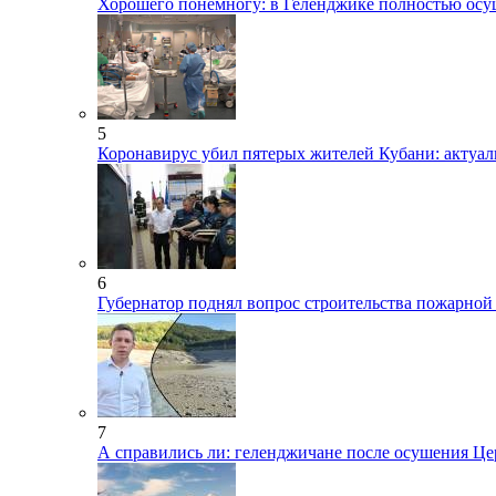
Хорошего понемногу: в Геленджике полностью осу
5
Коронавирус убил пятерых жителей Кубани: актуа
6
Губернатор поднял вопрос строительства пожарной
7
А справились ли: геленджичане после осушения Цер