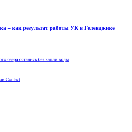
ка – как результат работы УК в Геленджике
го озера остались без капли воды
ов Contaсt