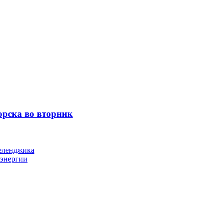
орска во вторник
Геленджика
оэнергии