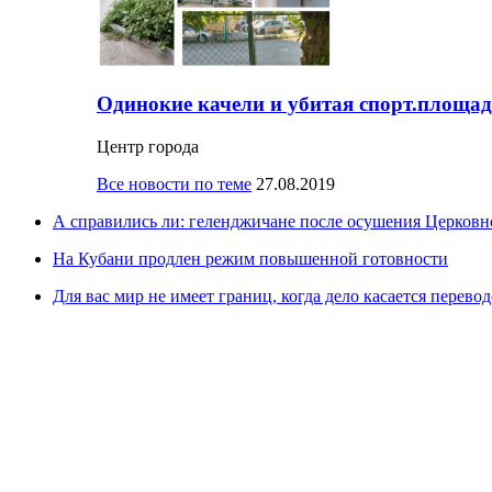
Одинокие качели и убитая спорт.площад
Центр города
Все новости по теме
27.08.2019
А справились ли: геленджичане после осушения Церковно
На Кубани продлен режим повышенной готовности
Для вас мир не имеет границ, когда дело касается перевод