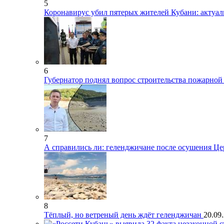
5
Коронавирус убил пятерых жителей Кубани: актуа
6
Губернатор поднял вопрос строительства пожарной
7
А справились ли: геленджичане после осушения Цер
8
Тёплый, но ветреный день ждёт геленджичан
20.09