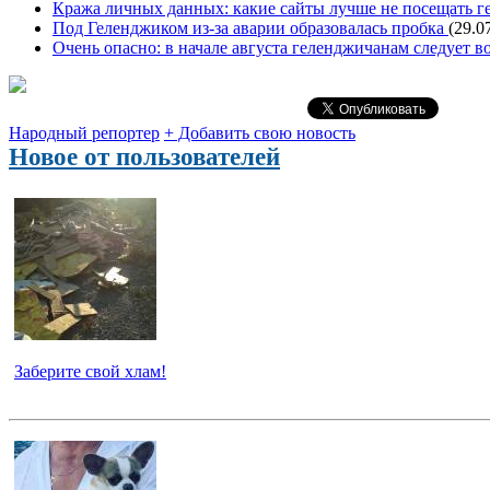
Кража личных данных: какие сайты лучше не посещать г
Под Геленджиком из-за аварии образовалась пробка
(29.0
Очень опасно: в начале августа геленджичанам следует во
Народный репортер
+ Добавить свою новость
Новое от пользователей
Заберите свой хлам!