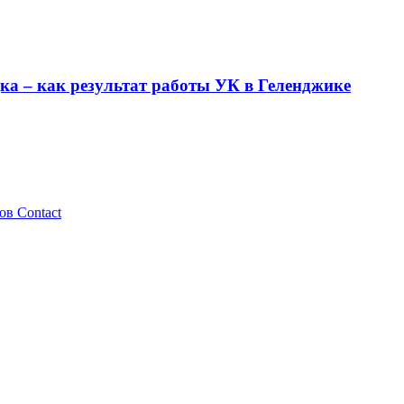
ка – как результат работы УК в Геленджике
ов Contaсt