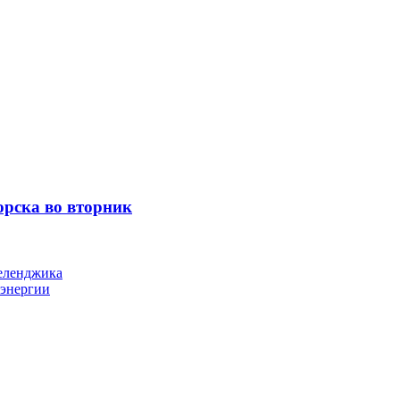
орска во вторник
Геленджика
оэнергии