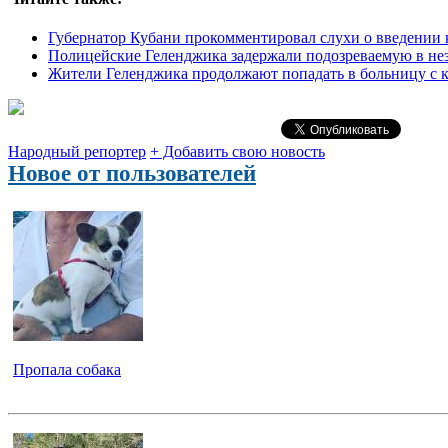
Губернатор Кубани прокомментировал слухи о введении
Полицейские Геленджика задержали подозреваемую в нез
Жители Геленджика продолжают попадать в больницу с 
Народный репортер
+ Добавить свою новость
Новое от пользователей
Пропала собака