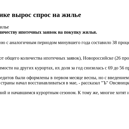
ике вырос спрос на жилье
личеству ипотечных заявок на покупку жилья.
ию с аналогичным периодом минувшего года составило 38 проце
 общего количества ипотечных заявок), Новороссийске (26 проц
ости на других курортах, их доля за год снизилась с 69 до 56 п
кредитов были оформлены в первом месяце весны, но с введение
траны начал восстанавливаться в мае, - рассказал "Ъ" Овсяниц
ий и начавшимся курортным сезоном. К тому же, многие хотят им