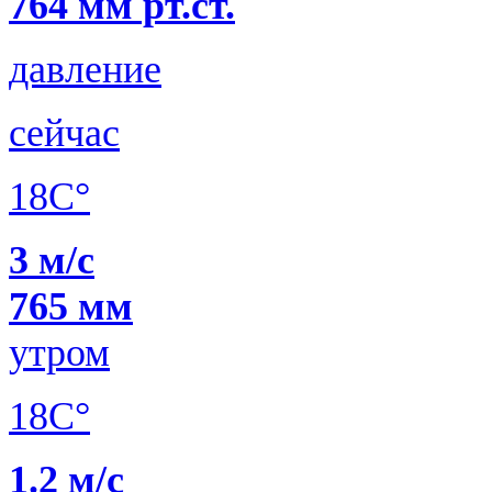
764 мм рт.ст.
давление
сейчас
18C°
3 м/с
765 мм
утром
18C°
1.2 м/с