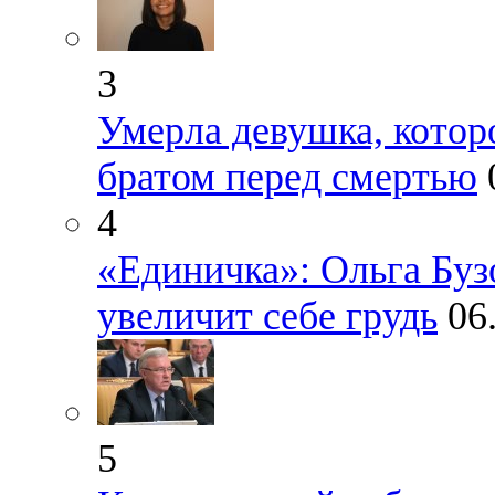
3
Умерла девушка, котор
братом перед смертью
4
«Единичка»: Ольга Бузо
увеличит себе грудь
06
5