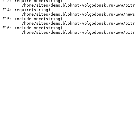
#13: require_once(string)

	/home/sites/demo.bloknot-volgodonsk.ru/www/bitrix/header.php:1

#14: require(string)

	/home/sites/demo.bloknot-volgodonsk.ru/www/news/index.php:2

#15: include_once(string)

	/home/sites/demo.bloknot-volgodonsk.ru/www/bitrix/modules/main/include/urlrewrite.php:159

#16: include_once(string)
