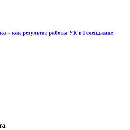
ка – как результат работы УК в Геленджике
та