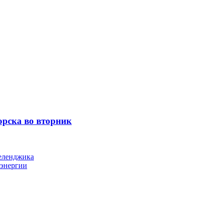
орска во вторник
Геленджика
оэнергии