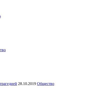
о
тво
 трагедией
28.10.2019
Общество