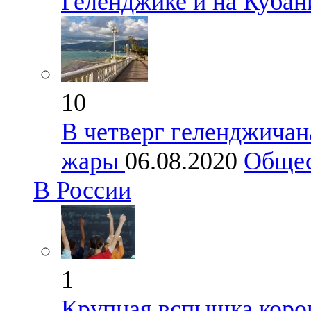
Геленджике и на Кубан
10
В четверг геленджичан
жары
06.08.2020
Обще
В России
1
Крупная вспышка коро