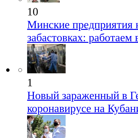
10
Минские предприятия н
забастовках: работаем 
1
Новый зараженный в Г
коронавирусе на Кубан