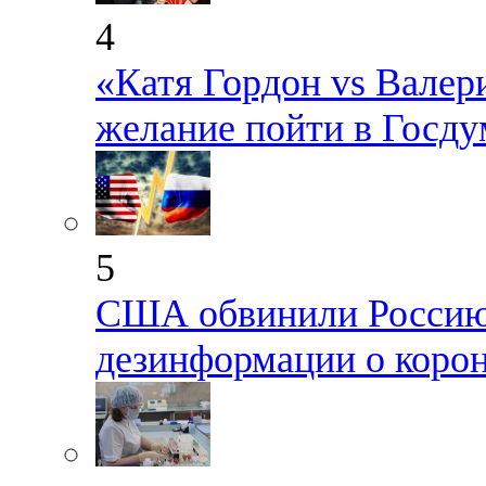
4
«Катя Гордон vs Валер
желание пойти в Госду
5
США обвинили Россию 
дезинформации о коро