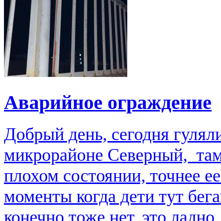
Аварийное ограждение
Добрый день, сегодня гулял
микрорайоне Северный, там
плохом состоянии, точнее е
моменты когда дети тут бега
конечно тоже нет, это ладно.