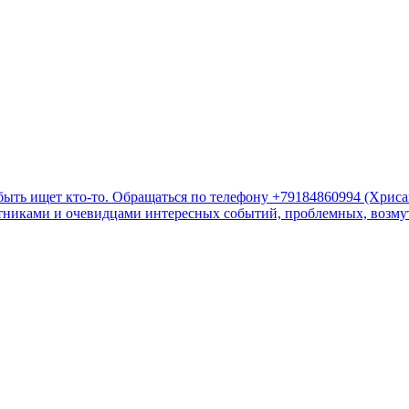
быть ищет кто-то. Обращаться по телефону +79184860994 (Хрис
стниками и очевидцами интересных событий, проблемных, возмут