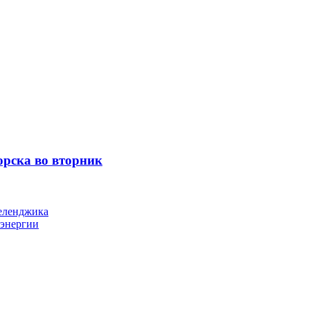
орска во вторник
Геленджика
оэнергии