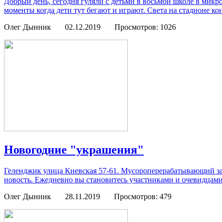
Добрый день, сегодня гуляли с детьми в восьмой школе в микр
моменты когда дети тут бегают и играют. Света на стадионе коне
Олег Дынник
02.12.2019
Просмотров: 1026
Новогодние "украшения"
Геленджик улица Киевская 57-61. Мусороперерабатывающий зав
новость. Ежедневно вы становитесь участниками и очевидцами
Олег Дынник
28.11.2019
Просмотров: 479