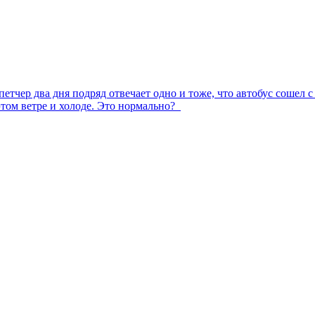
етчер два дня подряд отвечает одно и тоже, что автобус сошел с
 этом ветре и холоде. Это нормально?