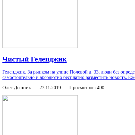
Чистый Геленджик
Геленджик. За рынком на улице Полевой д. 33, люди без опред
самостоятельно и абсолютно бесплатно разместить новость. Еж
Олег Дынник
27.11.2019
Просмотров: 490