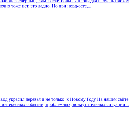
орайоне Северный, там баскетбольная площадка в очень плохом 
чно тоже нет, это ладно. Но при норд-осте,...
од украсил деревья и не только к Новому Году На нашем сайте
 интересных событий, проблемных, возмутительных ситуаций ..