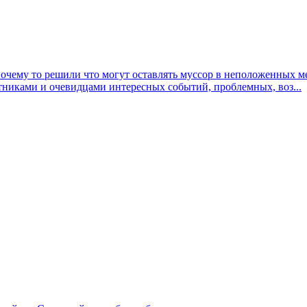
почему то решили что могут оставлять муссор в неположенных м
тниками и очевидцами интересных событий, проблемных, воз...