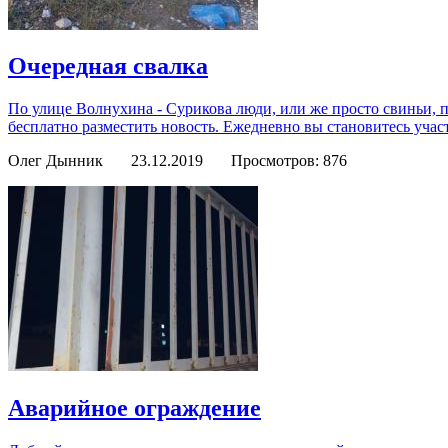
Очередная свалка
По улице Волнухина - Сурикова люди, или же просто свиньи, 
бесплатно разместить новость. Ежедневно вы становитесь учас
Олег Дынник
23.12.2019
Просмотров: 876
Аварийное ограждение