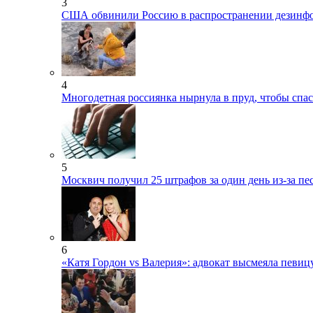
3
США обвинили Россию в распространении дезинфо
4
Многодетная россиянка нырнула в пруд, чтобы спас
5
Москвич получил 25 штрафов за один день из-за пе
6
«Катя Гордон vs Валерия»: адвокат высмеяла певиц