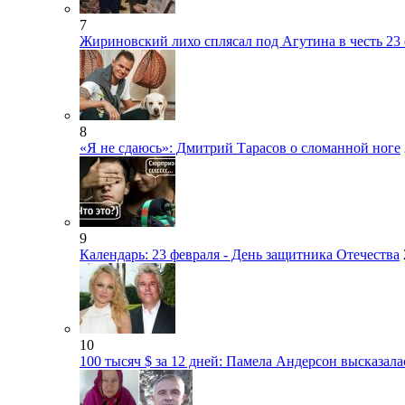
7
Жириновский лихо сплясал под Агутина в честь 23
8
«Я не сдаюсь»: Дмитрий Тарасов о сломанной ноге
9
Календарь: 23 февраля - День защитника Отечества
10
100 тысяч $ за 12 дней: Памела Андерсон высказала