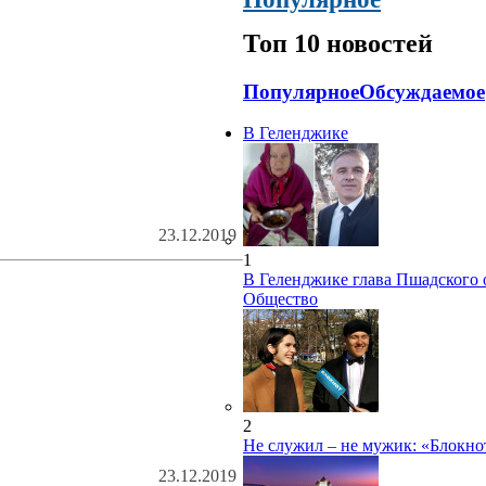
Топ 10 новостей
Популярное
Обсуждаемое
В Геленджике
23.12.2019
1
В Геленджике глава Пшадского 
Общество
2
Не служил – не мужик: «Блокнот
23.12.2019