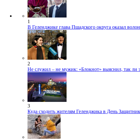
1
В Геленджике глава Пшадского округа оказал воло
2
Не служил – не мужик: «Блокнот» выяснил, так ли 
3
Куда сходить жителям Геленджика в День Защитник