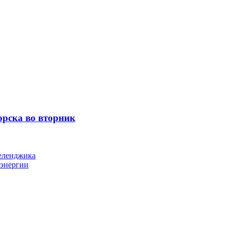
орска во вторник
Геленджика
оэнергии