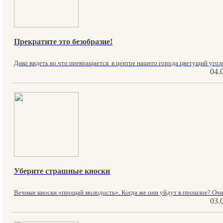
Прекратите это безобразие!
Дико видеть во что превращается в центре нашего города цветущий уголок
04.
Уберите страшные киоски
Вечные киоски «прощай молодость». Когда же они уйдут в прошлое? Очис
03.