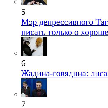
5
Мэр депрессивного Таг
писать только о хорош
6
Жадина-говядина: лиса 
7