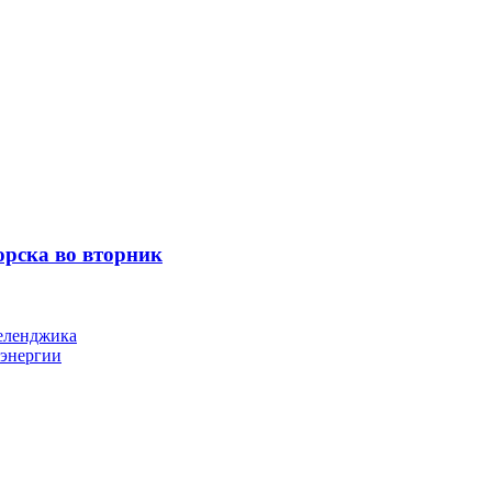
орска во вторник
Геленджика
оэнергии