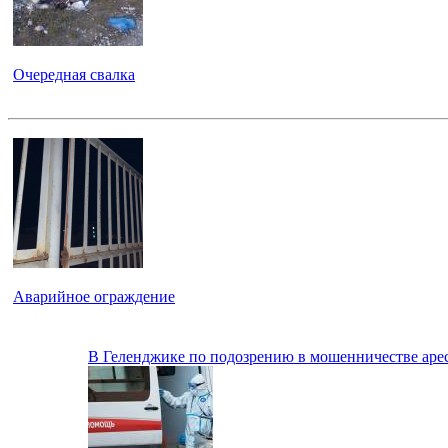
Очередная свалка
Аварийное ограждение
В Геленджике по подозрению в мошенничестве ар