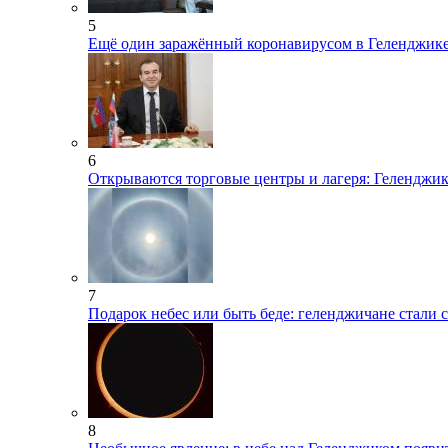
5
Ещё один заражённый коронавирусом в Геленджике
6
Открываются торговые центры и лагеря: Геленджи
7
Подарок небес или быть беде: геленджичане стали 
8