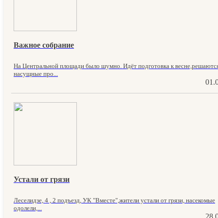
Важное собрание
На Центральной площади было шумно. Идёт подготовка к весне,решаютс
насущные про...
01.
Устали от грязи
Леселидзе, 4 , 2 подъезд, УК "Вместе",жители устали от грязи, насекомые
одолели,...
28.