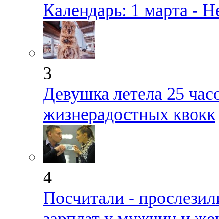
Календарь: 1 марта - Н
3
Девушка летела 25 час
жизнерадостных квокк
4
Посчитали - прослезил
зарплат у мужчин и ж