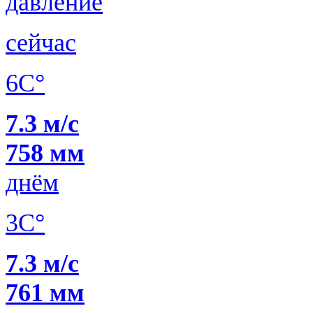
давление
сейчас
6C°
7.3 м/с
758 мм
днём
3C°
7.3 м/с
761 мм