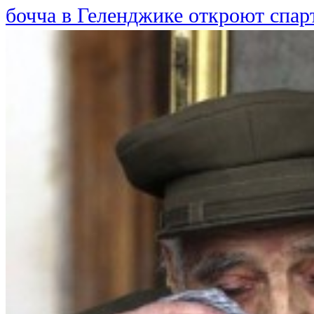
бочча в Геленджике откроют спар