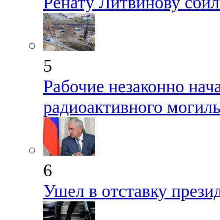
Ренату Литвинову сбил
5
Рабочие незаконно нач
радиоактивного могиль
6
Ушел в отставку прези