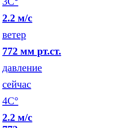
3C°
2.2 м/с
ветер
772 мм рт.ст.
давление
сейчас
4C°
2.2 м/с