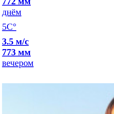
772 мм
днём
5C°
3.5 м/с
773 мм
вечером