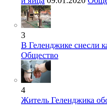
и яйца
09.01.2020
Обще
3
В Геленджике снесли к
Общество
4
Житель Геленджика об