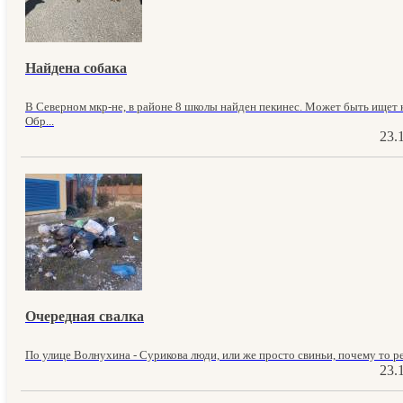
Найдена собака
В Северном мкр-не, в районе 8 школы найден пекинес. Может быть ищет к
Обр...
23.
Очередная свалка
По улице Волнухина - Сурикова люди, или же просто свиньи, почему то ре
23.