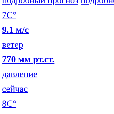
подробный прогноз
подробн
7C°
9.1 м/с
ветер
770 мм рт.ст.
давление
сейчас
8C°