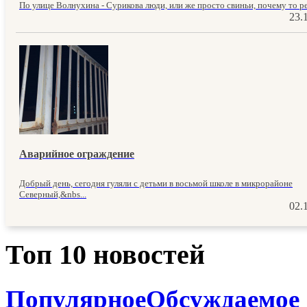
По улице Волнухина - Сурикова люди, или же просто свиньи, почему то ре
23.
Аварийное ограждение
Добрый день, сегодня гуляли с детьми в восьмой школе в микрорайоне
Северный,&nbs...
02.
Топ 10 новостей
Популярное
Обсуждаемое