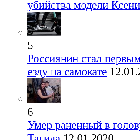
убийства модели Ксен
5
Россиянин стал первы
езду на самокате
12.01
6
Умер раненный в голо
Тагила
12.01.2020