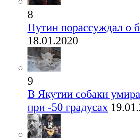
8
Путин порассуждал о б
18.01.2020
9
В Якутии собаки умир
при -50 градусах
19.01