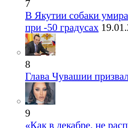
7
В Якутии собаки умир
при -50 градусах
19.01
8
Глава Чувашии призва
9
«Как в декабре, не рас