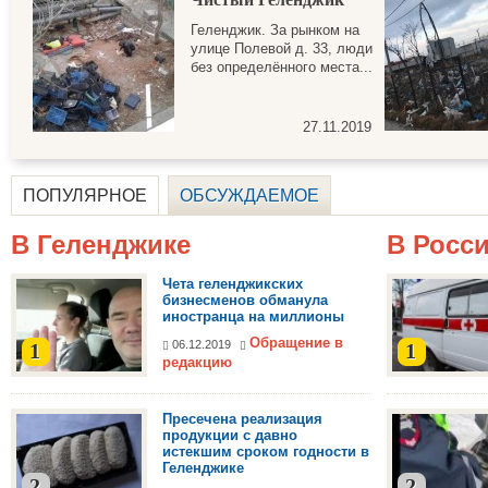
Геленджик. За рынком на
улице Полевой д. 33, люди
без определённого места...
27.11.2019
ПОПУЛЯРНОЕ
ОБСУЖДАЕМОЕ
В Геленджике
В Росс
Чета геленджикских
бизнесменов обманула
иностранца на миллионы
Обращение в
06.12.2019
1
1
редакцию
Пресечена реализация
продукции с давно
истекшим сроком годности в
Геленджике
2
2