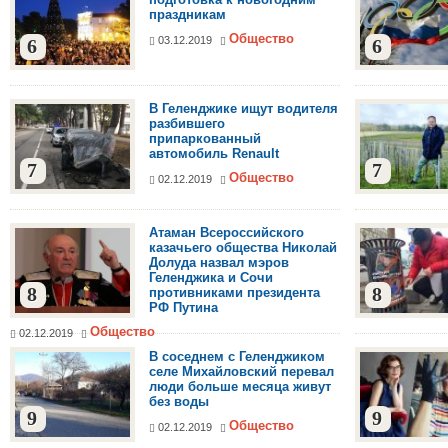
праздникам
Общество
03.12.2019
6
6
В Геленджике ищут водителя
разбившего
припаркованный
автомобиль Renault
7
7
Общество
02.12.2019
Атаман Всероссийского
казачьего общества Николай
Долуда назвал мэров
Геленджика и Сочи
8
8
противниками президента
РФ Путина
Общество
02.12.2019
В соседнем с Геленджиком
селе Михайловский перевал
люди больше месяца живут
без воды
9
9
Общество
02.12.2019