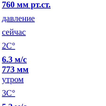
760 мм рт.ст.
давление
сейчас
2C°
6.3 м/с
773 мм
утром
3C°