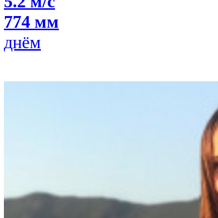
5.2 м/с
774 мм
днём