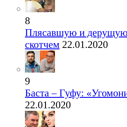
8
Плясавшую и дерущуюс
скотчем
22.01.2020
9
Баста – Гуфу: «Угомони
22.01.2020