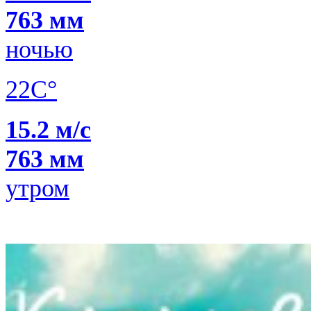
763 мм
ночью
22C°
15.2 м/с
763 мм
утром