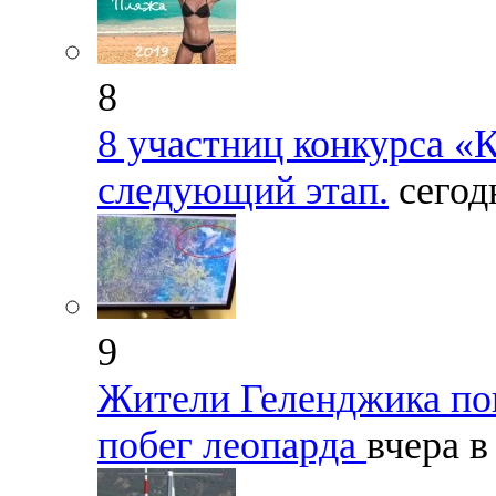
8
8 участниц конкурса «
следующий этап.
сегод
9
Жители Геленджика по
побег леопарда
вчера в