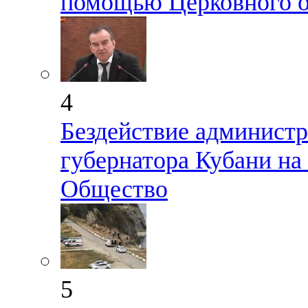
помощью Церковного о
4
Бездействие администр
губернатора Кубани на
Общество
5