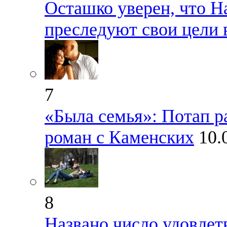
Осташко уверен, что Н
преследуют свои цели 
7
«Была семья»: Потап р
роман с Каменских
10.
8
Названо число удовле