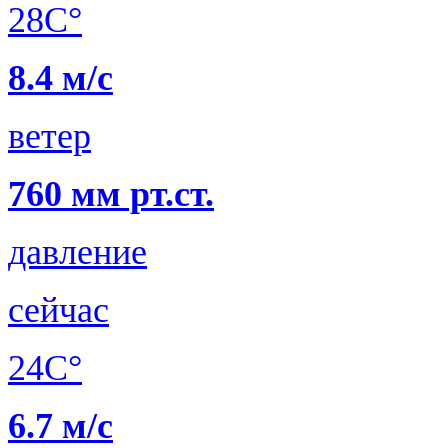
28C°
8.4 м/с
ветер
760 мм рт.ст.
давление
сейчас
24C°
6.7 м/с