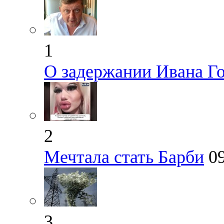
1
О задержании Ивана Г
2
Мечтала стать Барби
0
3