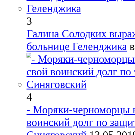
3
Галина Солодких выраж
больнице Геленджика
в
4
- Моряки-черноморцы в
воинский долг по защи
Синяговский
13.05.20