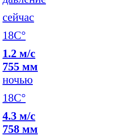
сейчас
18C°
1.2 м/с
755 мм
ночью
18C°
4.3 м/с
758 мм