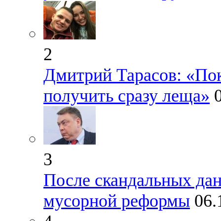
2
Дмитрий Тарасов: «Пок
получить сразу леща»
3
После скандальных да
мусорной реформы
06.