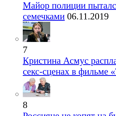
Майор полиции пытался
семечками
06.11.2019
7
Кристина Асмус распла
секс-сценах в фильме 
8
Россияне не копят на 