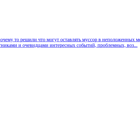
почему то решили что могут оставлять муссор в неположенных м
тниками и очевидцами интересных событий, проблемных, воз...