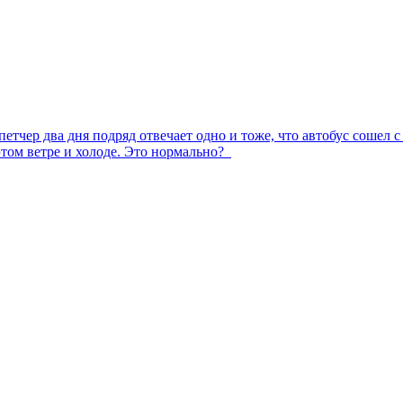
етчер два дня подряд отвечает одно и тоже, что автобус сошел с
 этом ветре и холоде. Это нормально?