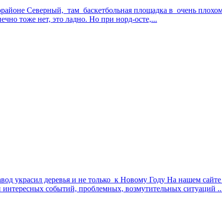
орайоне Северный, там баскетбольная площадка в очень плохом 
чно тоже нет, это ладно. Но при норд-осте,...
од украсил деревья и не только к Новому Году На нашем сайте
 интересных событий, проблемных, возмутительных ситуаций ..