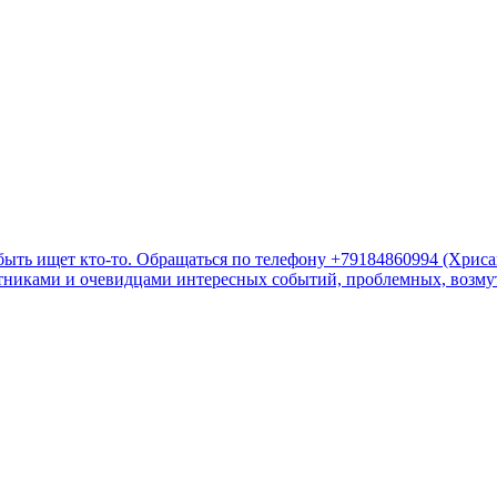
быть ищет кто-то. Обращаться по телефону +79184860994 (Хрис
стниками и очевидцами интересных событий, проблемных, возмут