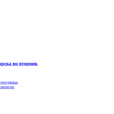
орска во вторник
Геленджика
оэнергии