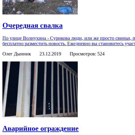
Очередная свалка
По улице Волнухина - Сурикова люди, или же просто свиньи, 
бесплатно разместить новость. Ежедневно вы становитесь учас
Олег Дынник
23.12.2019
Просмотров: 524
Аварийное ограждение