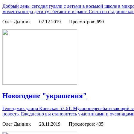
Добрый день, сегодня гуляли с детьми в восьмой школе в микр
моменты когда дети тут бегают и играют. Света на стадионе коне
Олег Дынник
02.12.2019
Просмотров: 690
Новогодние "украшения"
Геленджик улица Киевская 57-61. Мусороперерабатывающий зав
новость. Ежедневно вы становитесь участниками и очевидцами
Олег Дынник
28.11.2019
Просмотров: 435