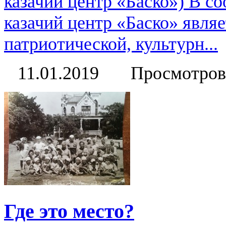
казачий центр «Баско») В с
казачий центр «Баско» являе
патриотической, культурн...
11.01.2019
Просмотров
Где это место?