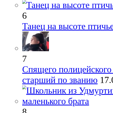
6
Танец на высоте птичь
7
Спящего полицейского 
старший по званию
17.
8