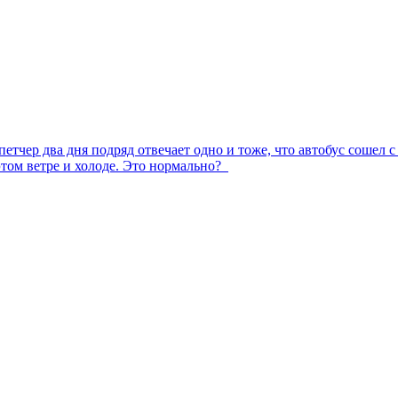
етчер два дня подряд отвечает одно и тоже, что автобус сошел с
 этом ветре и холоде. Это нормально?