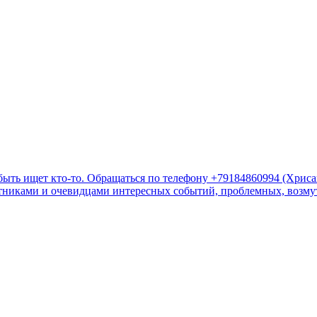
быть ищет кто-то. Обращаться по телефону +79184860994 (Хрис
стниками и очевидцами интересных событий, проблемных, возмут