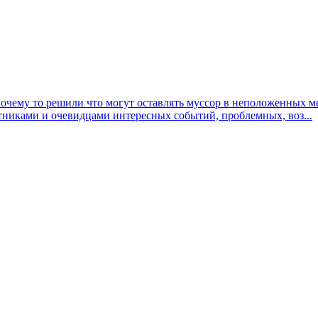
почему то решили что могут оставлять муссор в неположенных м
тниками и очевидцами интересных событий, проблемных, воз...