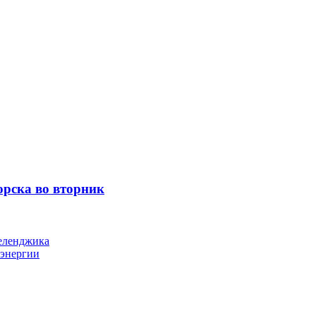
орска во вторник
Геленджика
оэнергии