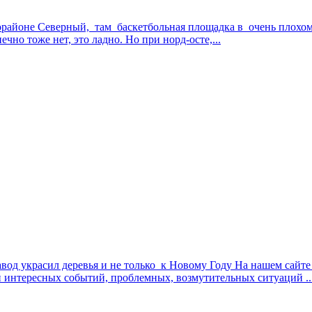
орайоне Северный, там баскетбольная площадка в очень плохом 
чно тоже нет, это ладно. Но при норд-осте,...
од украсил деревья и не только к Новому Году На нашем сайте
 интересных событий, проблемных, возмутительных ситуаций ..