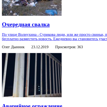
Очередная свалка
По улице Волнухина - Сурикова люди, или же просто свиньи, 
бесплатно разместить новость. Ежедневно вы становитесь учас
Олег Дынник
23.12.2019
Просмотров: 363
Аварийное ограждение