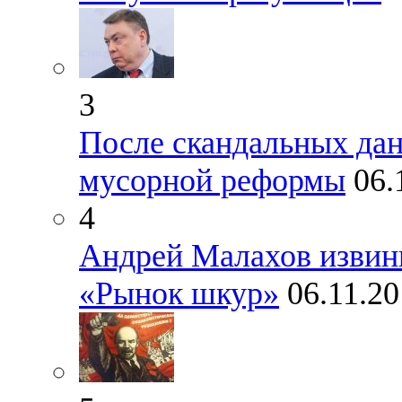
3
После скандальных да
мусорной реформы
06.
4
Андрей Малахов извини
«Рынок шкур»
06.11.2