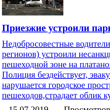
Приезжие устроили парк
Недобросовестные водители
регионов) устроили несанк
пешеходной зоне на платано
Полиция бездействует, эвак
нарушается городское прост
пешеходов,страдает облик ку
15.07.2019
Просмотров