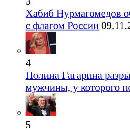
3
Хабиб Нурмагомедов об
с флагом России
09.11.
4
Полина Гагарина разры
мужчины, у которого п
5