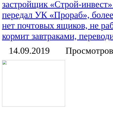
застройщик «Строй-инвест» 
передал УК «Прораб», более
нет почтовых ящиков, не ра
кормит завтраками, переводи
14.09.2019
Просмотров