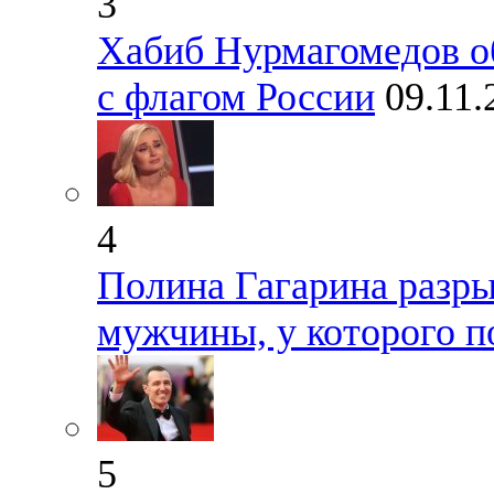
3
Хабиб Нурмагомедов об
с флагом России
09.11.
4
Полина Гагарина разры
мужчины, у которого п
5