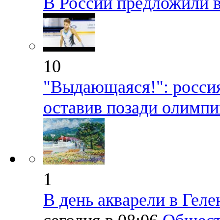
В России предложили в
10
"Выдающаяся!": россия
оставив позади олимп
1
В день акварели в Гел