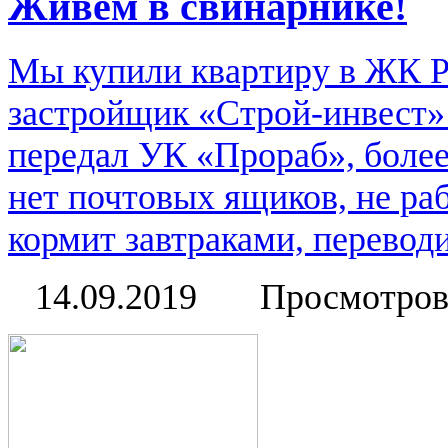
Живём в свинарнике!
Мы купили квартиру в ЖК Ри
застройщик «Строй-инвест» 
передал УК «Прораб», более
нет почтовых ящиков, не ра
кормит завтраками, переводи
14.09.2019
Просмотров