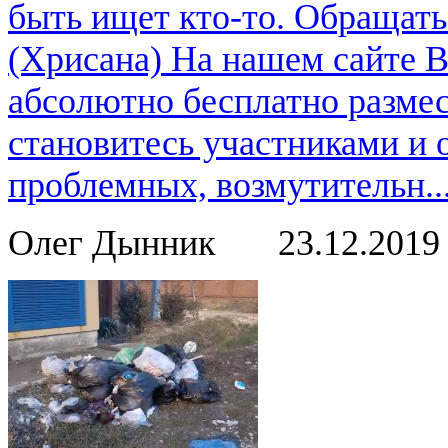
быть ищет кто-то. Обращат
(Хрисана) На нашем сайте 
абсолютно бесплатно размес
становитесь участниками и
проблемных, возмутительн..
Олег Дынник
23.12.201