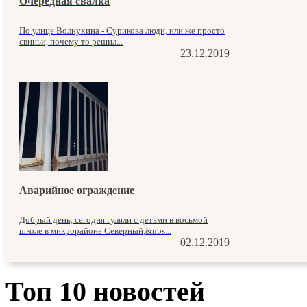
Очередная свалка
По улице Волнухина - Сурикова люди, или же просто
свиньи, почему то решил...
23.12.2019
Аварийное ограждение
Добрый день, сегодня гуляли с детьми в восьмой
школе в микрорайоне Северный,&nbs...
02.12.2019
Топ 10 новостей