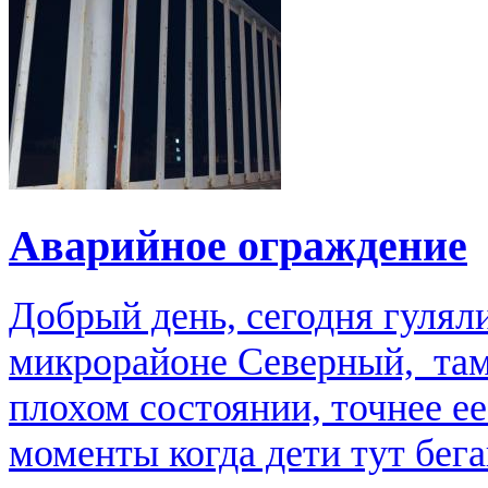
Аварийное ограждение
Добрый день, сегодня гулял
микрорайоне Северный, там
плохом состоянии, точнее е
моменты когда дети тут бега