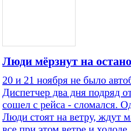
Люди мёрзнут на остан
20 и 21 ноября не было авто
Диспетчер два дня подряд от
сошел с рейса - сломался. О
Люди стоят на ветру, ждут 
все при этом ветре и холод