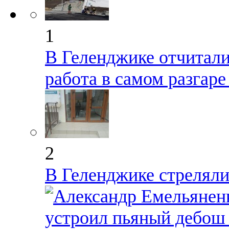
1
В Геленджике отчиталис
работа в самом разгар
2
В Геленджике стрелял