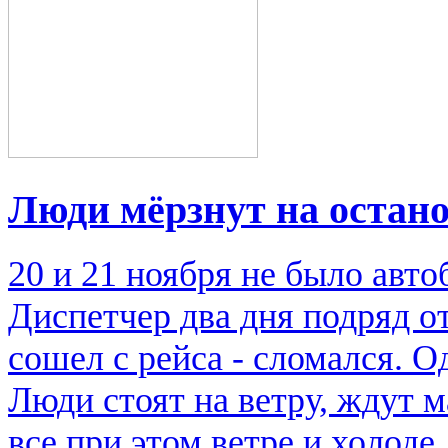
Люди мёрзнут на остан
20 и 21 ноября не было авто
Диспетчер два дня подряд от
сошел с рейса - сломался. О
Люди стоят на ветру, ждут 
все при этом ветре и холод