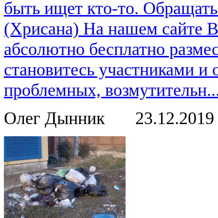
быть ищет кто-то. Обращат
(Хрисана) На нашем сайте 
абсолютно бесплатно размес
становитесь участниками и
проблемных, возмутительн..
Олег Дынник
23.12.201