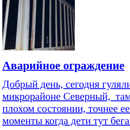
Аварийное ограждение
Добрый день, сегодня гулял
микрорайоне Северный, там
плохом состоянии, точнее е
моменты когда дети тут бега