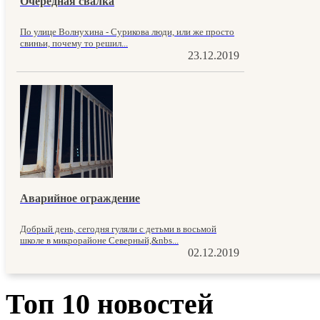
Очередная свалка
По улице Волнухина - Сурикова люди, или же просто
свиньи, почему то решил...
23.12.2019
Аварийное ограждение
Добрый день, сегодня гуляли с детьми в восьмой
школе в микрорайоне Северный,&nbs...
02.12.2019
Топ 10 новостей